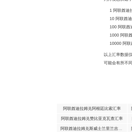
1 阿联酋迪拉姆
10 阿联酋迪拉
100 阿联酋迪
1000 阿联酋
10000 阿联
以上汇率数据
可能会有所不
阿联酋迪拉姆兑阿根廷比索汇率
阿联酋迪拉姆兑赞比亚克瓦查汇率
阿联酋迪拉姆兑斯威士兰里兰吉尼汇率