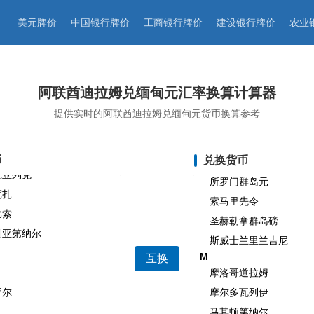
美元牌价
中国银行牌价
工商银行牌价
建设银行牌价
农业
阿联酋迪拉姆兑缅甸元汇率换算计算器
提供实时的阿联酋迪拉姆兑缅甸元货币换算参考
币
兑换货币