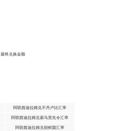
，最终兑换金额
阿联酋迪拉姆兑不丹卢比汇率
阿联酋迪拉姆兑索马里先令汇率
阿联酋迪拉姆兑朝鲜圆汇率