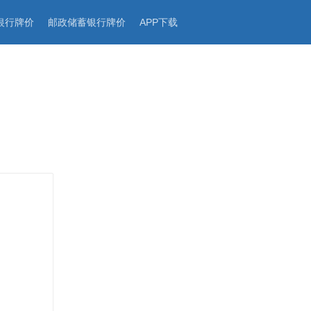
银行牌价
邮政储蓄银行牌价
APP下载