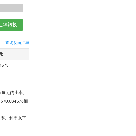
查询反向汇率
元
4578
缅甸元的比率。
.034578缅
胀率、利率水平
：