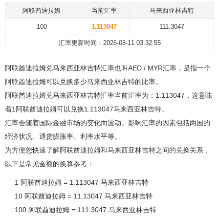
阿联酋迪拉姆
当前汇率
马来西亚林吉特
100
1.113047
111.3047
汇率更新时间：2026-08-11 03:32:55
阿联酋迪拉姆兑马来西亚林吉特汇率也叫AED / MYR汇率，是指一个
阿联酋迪拉姆可以兑换多少马来西亚林吉特的比率。
阿联酋迪拉姆兑马来西亚林吉特汇率当前汇率为：1.113047，这意味
着1阿联酋迪拉姆可以兑换1.113047马来西亚林吉特。
汇率会随着国际金融市场的变化而波动。影响汇率的因素包括两国的
经济状况、通货膨胀率、利率水平等。
为方便您快速了解阿联酋迪拉姆和马来西亚林吉特之间的兑换关系，
以下是常见金额的换算参考：
1 阿联酋迪拉姆 = 1.113047 马来西亚林吉特
10 阿联酋迪拉姆 = 11.13047 马来西亚林吉特
100 阿联酋迪拉姆 = 111.3047 马来西亚林吉特