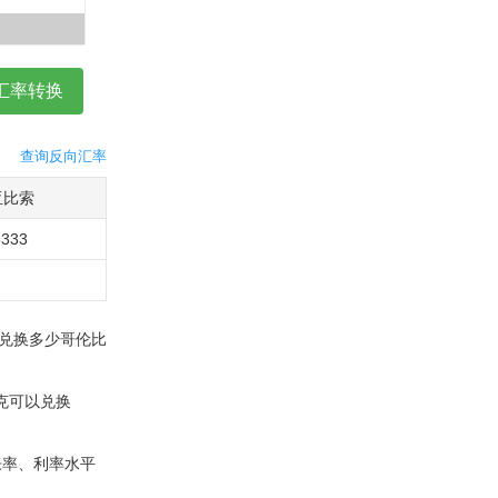
查询反向汇率
亚比索
8333
以兑换多少哥伦比
列克可以兑换
胀率、利率水平