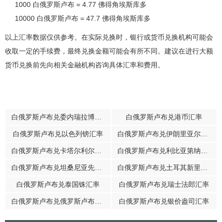
1000 白俄罗斯卢布 = 4.77 佛得角埃斯库多
10000 白俄罗斯卢布 = 47.7 佛得角埃斯库多
以上汇率数据仅供参考。在实际兑换时，银行或货币兑换机构可能会
收取一定的手续费，最终兑换金额可能会有所不同。建议在进行大额
货币兑换前先向相关金融机构咨询具体汇率和费用。
白俄罗斯卢布兑委内瑞拉博利瓦汇率
白俄罗斯卢布兑港币汇率
白俄罗斯卢布兑以色列镑汇率
白俄罗斯卢布兑伊朗里亚尔汇率
白俄罗斯卢布兑卡塔尔利尔汇率
白俄罗斯卢布兑利比亚第纳尔汇率
白俄罗斯卢布兑坦桑尼亚先令汇率
白俄罗斯卢布兑土耳其新里拉汇率
白俄罗斯卢布兑泰国铢汇率
白俄罗斯卢布兑瑞士法郎汇率
白俄罗斯卢布兑俄罗斯卢布汇率
白俄罗斯卢布兑银价盎司汇率