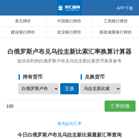
APP下载
美元牌价
中国银行牌价
工商银行牌价
建设银行牌价
农业银行牌价
邮政储蓄银行牌价
白俄罗斯卢布兑乌拉圭新比索汇率换算计算器
提供实时的白俄罗斯卢布兑乌拉圭新比索货币换算参考
持有货币
兑换货币
查询反向汇率
今日白俄罗斯卢布兑乌拉圭新比索最新汇率查询