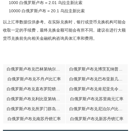
1000 白俄罗斯卢布 = 2.01 乌拉圭新比索
10000 白俄罗斯卢布 = 20.1 乌拉圭新比索
以上汇率数据仅供参考。在实际兑换时，银行或货币兑换机构可能会
收取一定的手续费，最终兑换金额可能会有所不同。建议在进行大额
货币兑换前先向相关金融机构咨询具体汇率和费用。
白俄罗斯卢布兑巴林第纳尔汇率
白俄罗斯卢布兑博茨瓦纳普拉汇率
白俄罗斯卢布兑不丹卢比汇率
白俄罗斯卢布兑巴布亚新几内亚基那汇率
白俄罗斯卢布兑直布罗陀镑汇率
白俄罗斯卢布兑肯尼亚先令汇率
白俄罗斯卢布兑利比亚第纳尔汇率
白俄罗斯卢布兑苏里南元汇率
白俄罗斯卢布兑所罗门群岛元汇率
白俄罗斯卢布兑尼泊尔卢比汇率
白俄罗斯卢布兑南苏丹镑汇率
白俄罗斯卢布兑新苏丹镑汇率