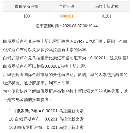
白俄罗斯卢布
当前汇率
乌拉圭新比索
100
0.00201
0.201
汇率更新时间：2026-08-07 06:19:44
白俄罗斯卢布兑乌拉圭新比索汇率也叫BYR / UYU汇率，是指一个白
俄罗斯卢布可以兑换多少乌拉圭新比索的比率。
白俄罗斯卢布兑乌拉圭新比索汇率当前汇率为：0.00201，这意味着1
白俄罗斯卢布可以兑换0.00201乌拉圭新比索。
汇率会随着国际金融市场的变化而波动。影响汇率的因素包括两国的
经济状况、通货膨胀率、利率水平等。
为方便您快速了解白俄罗斯卢布和乌拉圭新比索之间的兑换关系，以
下是常见金额的换算参考：
1 白俄罗斯卢布 = 0.00201 乌拉圭新比索
10 白俄罗斯卢布 = 0.0201 乌拉圭新比索
100 白俄罗斯卢布 = 0.201 乌拉圭新比索