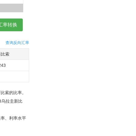
查询反向汇率
新比索
243
新比索的比率。
43乌拉圭新比
胀率、利率水平
：