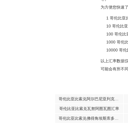
为方便您快速
1 哥伦比亚比
10 哥伦比亚
100 哥伦比
1000 哥伦
10000 哥
以上汇率数据
可能会有所不
哥伦比亚比索兑阿尔巴尼亚列克汇率
哥伦比亚比索兑瓦努阿图瓦图汇率
哥伦比亚比索兑佛得角埃斯库多汇率