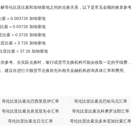
了解哥伦比亚比索和加纳塞地之间的兑换关系，以下是常见金额的换算参
索 = 0.003726 加纳塞地
比索 = 0.03726 加纳塞地
亚比索 = 0.3726 加纳塞地
比亚比索 = 3.726 加纳塞地
伦比亚比索 = 37.26 加纳塞地
仅供参考。在实际兑换时，银行或货币兑换机构可能会收取一定的手续费
同。建议在进行大额货币兑换前先向相关金融机构咨询具体汇率和费用。
哥伦比亚比索兑巴西里亚伊汇率
哥伦比亚比索兑巴哈马元汇率
哥伦比亚比索兑肯尼亚先令汇率
哥伦比亚比索兑科摩罗法郎汇率
哥伦比亚比索兑日元汇率
哥伦比亚比索兑多米尼加比索汇