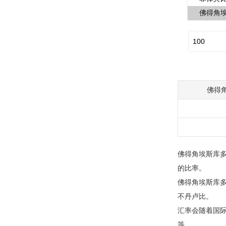
佛得
佛得角埃斯库多
的比率。
佛得角埃斯库多兑
不丹卢比。
汇率会随着国
等。