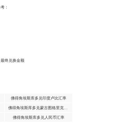
参考：
，最终兑换金额
佛得角埃斯库多兑印度卢比汇率
佛得角埃斯库多兑蒙古图格里克汇率
佛得角埃斯库多兑人民币汇率