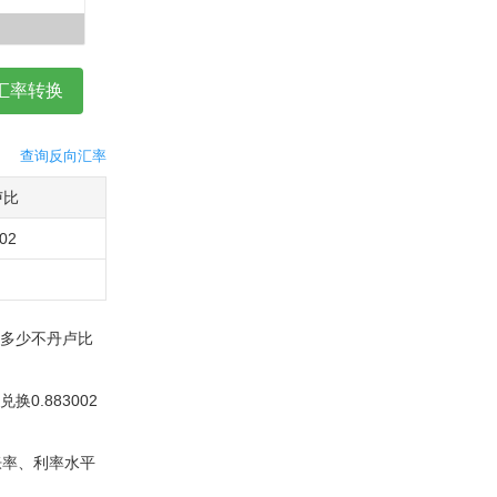
查询反向汇率
卢比
002
换多少不丹卢比
0.883002
胀率、利率水平