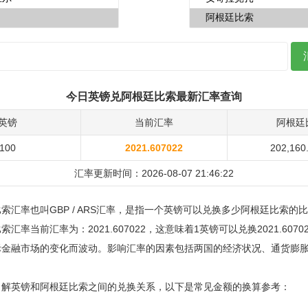
今日英镑兑阿根廷比索最新汇率查询
英镑
当前汇率
阿根廷
100
2021.607022
202,160
汇率更新时间：2026-08-07 21:46:22
索汇率也叫GBP / ARS汇率，是指一个英镑可以兑换多少阿根廷比索的
汇率当前汇率为：2021.607022，这意味着1英镑可以兑换2021.607
际金融市场的变化而波动。影响汇率的因素包括两国的经济状况、通货膨
了解英镑和阿根廷比索之间的兑换关系，以下是常见金额的换算参考：