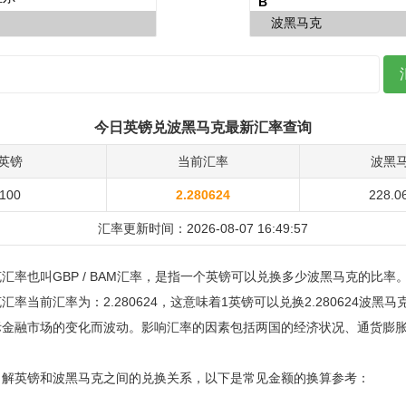
今日英镑兑波黑马克最新汇率查询
英镑
当前汇率
波黑
100
2.280624
228.0
汇率更新时间：2026-08-07 16:49:57
汇率也叫GBP / BAM汇率，是指一个英镑可以兑换多少波黑马克的比率
率当前汇率为：2.280624，这意味着1英镑可以兑换2.280624波黑马
际金融市场的变化而波动。影响汇率的因素包括两国的经济状况、通货膨
了解英镑和波黑马克之间的兑换关系，以下是常见金额的换算参考：