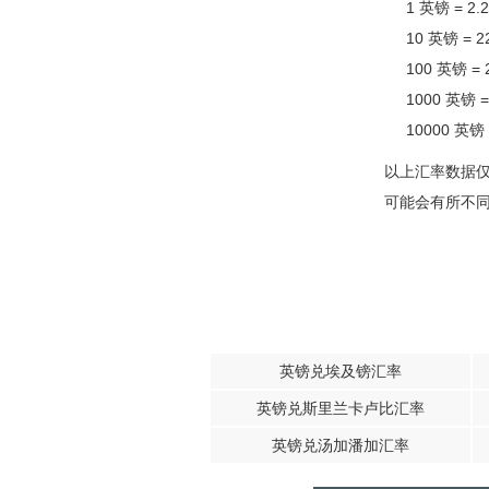
1 英镑 = 2
10 英镑 = 
100 英镑 =
1000 英镑 
10000 英镑
以上汇率数据
可能会有所不
英镑兑埃及镑汇率
英镑兑斯里兰卡卢比汇率
英镑兑汤加潘加汇率