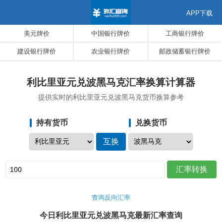
APP下载
美元牌价
中国银行牌价
工商银行牌价
建设银行牌价
农业银行牌价
邮政储蓄银行牌价
利比里亚元兑波黑马克汇率换算计算器
提供实时的利比里亚元兑波黑马克货币换算参考
持有货币
兑换货币
查询反向汇率
今日利比里亚元兑波黑马克最新汇率查询