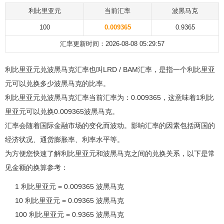
利比里亚元
当前汇率
波黑马克
100
0.009365
0.9365
汇率更新时间：2026-08-08 05:29:57
利比里亚元兑波黑马克汇率也叫LRD / BAM汇率，是指一个利比里亚
元可以兑换多少波黑马克的比率。
利比里亚元兑波黑马克汇率当前汇率为：0.009365，这意味着1利比
里亚元可以兑换0.009365波黑马克。
汇率会随着国际金融市场的变化而波动。影响汇率的因素包括两国的
经济状况、通货膨胀率、利率水平等。
为方便您快速了解利比里亚元和波黑马克之间的兑换关系，以下是常
见金额的换算参考：
1 利比里亚元 = 0.009365 波黑马克
10 利比里亚元 = 0.09365 波黑马克
100 利比里亚元 = 0.9365 波黑马克