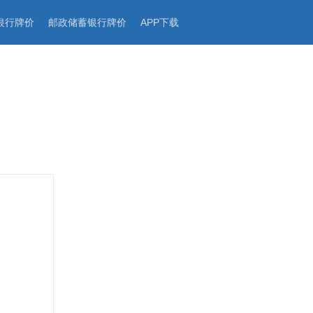
银行牌价
邮政储蓄银行牌价
APP下载