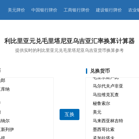
美元牌价
中国银行牌价
工商银行牌价
建设银行牌价
农业
利比里亚元兑毛里塔尼亚乌吉亚汇率换算计算器
提供实时的利比里亚元兑毛里塔尼亚乌吉亚货币换算参考
币
兑换货币