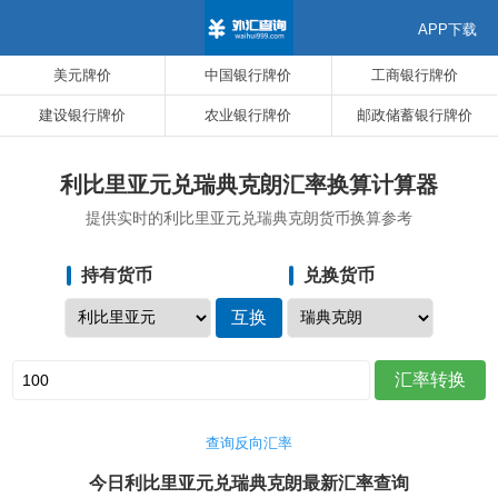
APP下载
美元牌价
中国银行牌价
工商银行牌价
建设银行牌价
农业银行牌价
邮政储蓄银行牌价
利比里亚元兑瑞典克朗汇率换算计算器
提供实时的利比里亚元兑瑞典克朗货币换算参考
持有货币
兑换货币
查询反向汇率
今日利比里亚元兑瑞典克朗最新汇率查询