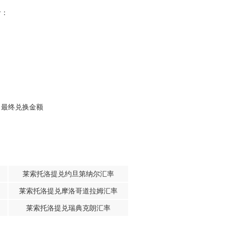
考：
，最终兑换金额
莱索托洛提兑约旦第纳尔汇率
莱索托洛提兑摩洛哥道拉姆汇率
莱索托洛提兑瑞典克朗汇率