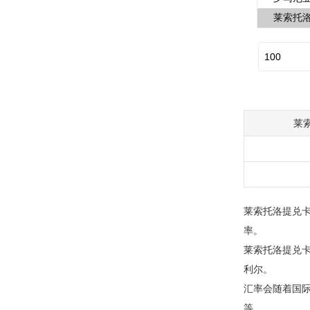
莱
莱索托洛提兑卡
率。
莱索托洛提兑卡塔
利尔。
汇率会随着国
等。