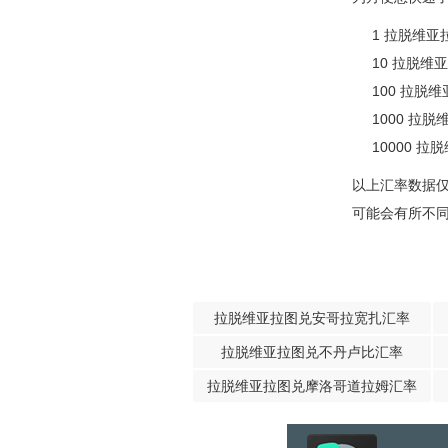
1 拉脱维亚
10 拉脱维亚
100 拉脱维
1000 拉脱
10000 拉
以上汇率数据
可能会有所不
拉脱维亚拉图兑安哥拉宽扎汇率
拉脱维亚拉图兑不丹卢比汇率
拉脱维亚拉图兑摩洛哥道拉姆汇率