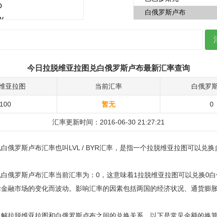
今日拉脱维亚拉图兑白俄罗斯卢布最新汇率查询
维亚拉图
当前汇率
白俄罗
100
暂无
0
汇率更新时间：2016-06-30 21:27:21
白俄罗斯卢布汇率也叫LVL / BYR汇率，是指一个拉脱维亚拉图可以兑
白俄罗斯卢布汇率当前汇率为：0，这意味着1拉脱维亚拉图可以兑换0
际金融市场的变化而波动。影响汇率的因素包括两国的经济状况、通货膨
了解拉脱维亚拉图和白俄罗斯卢布之间的兑换关系，以下是常见金额的换