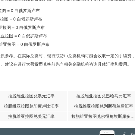
拉图 = 0 白俄罗斯卢布
拉图 = 0 白俄罗斯卢布
亚拉图 = 0 白俄罗斯卢布
维亚拉图 = 0 白俄罗斯卢布
脱维亚拉图 = 0 白俄罗斯卢布
仅供参考。在实际兑换时，银行或货币兑换机构可能会收取一定的手续费
同。建议在进行大额货币兑换前先向相关金融机构咨询具体汇率和费用。
拉脱维亚拉图兑澳元汇率
拉脱维亚拉图兑巴哈马元汇率
拉脱维亚拉图兑印度卢比汇率
拉脱维亚拉图兑列斯荷兰盾汇率
拉脱维亚拉图兑美元汇率
拉脱维亚拉图兑佛得角埃斯库多汇率