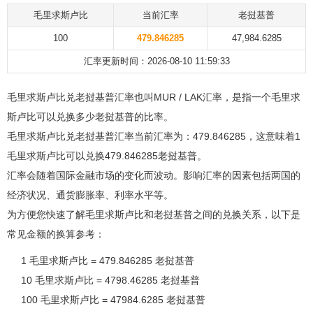
毛里求斯卢比
当前汇率
老挝基普
100
479.846285
47,984.6285
汇率更新时间：2026-08-10 11:59:33
毛里求斯卢比兑老挝基普汇率也叫MUR / LAK汇率，是指一个毛里求
斯卢比可以兑换多少老挝基普的比率。
毛里求斯卢比兑老挝基普汇率当前汇率为：479.846285，这意味着1
毛里求斯卢比可以兑换479.846285老挝基普。
汇率会随着国际金融市场的变化而波动。影响汇率的因素包括两国的
经济状况、通货膨胀率、利率水平等。
为方便您快速了解毛里求斯卢比和老挝基普之间的兑换关系，以下是
常见金额的换算参考：
1 毛里求斯卢比 = 479.846285 老挝基普
10 毛里求斯卢比 = 4798.46285 老挝基普
100 毛里求斯卢比 = 47984.6285 老挝基普