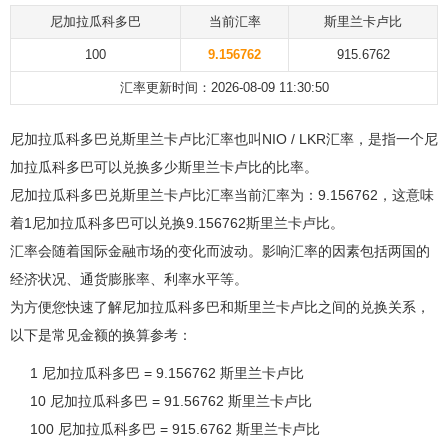
尼加拉瓜科多巴
当前汇率
斯里兰卡卢比
100
9.156762
915.6762
汇率更新时间：2026-08-09 11:30:50
尼加拉瓜科多巴兑斯里兰卡卢比汇率也叫NIO / LKR汇率，是指一个尼
加拉瓜科多巴可以兑换多少斯里兰卡卢比的比率。
尼加拉瓜科多巴兑斯里兰卡卢比汇率当前汇率为：9.156762，这意味
着1尼加拉瓜科多巴可以兑换9.156762斯里兰卡卢比。
汇率会随着国际金融市场的变化而波动。影响汇率的因素包括两国的
经济状况、通货膨胀率、利率水平等。
为方便您快速了解尼加拉瓜科多巴和斯里兰卡卢比之间的兑换关系，
以下是常见金额的换算参考：
1 尼加拉瓜科多巴 = 9.156762 斯里兰卡卢比
10 尼加拉瓜科多巴 = 91.56762 斯里兰卡卢比
100 尼加拉瓜科多巴 = 915.6762 斯里兰卡卢比