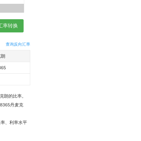
查询反向汇率
克朗
365
麦克朗的比率。
8365丹麦克
胀率、利率水平
：