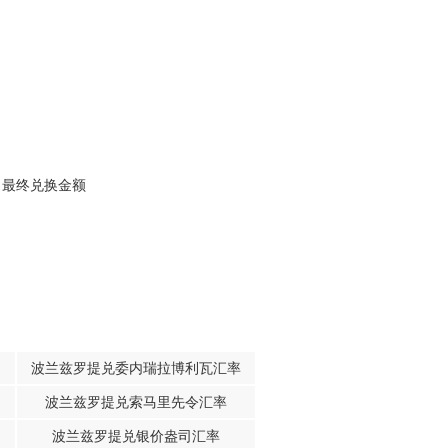
，最终兑换金额
波兰兹罗提兑委内瑞拉博利瓦汇率
波兰兹罗提兑索马里先令汇率
波兰兹罗提兑银价盎司汇率