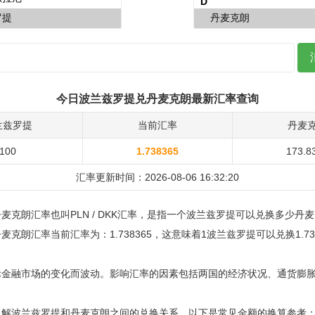
今日波兰兹罗提兑丹麦克朗最新汇率查询
兰兹罗提
当前汇率
丹麦
100
1.738365
173.8
汇率更新时间：2026-08-06 16:32:20
麦克朗汇率也叫PLN / DKK汇率，是指一个波兰兹罗提可以兑换多少丹
克朗汇率当前汇率为：1.738365，这意味着1波兰兹罗提可以兑换1.73
际金融市场的变化而波动。影响汇率的因素包括两国的经济状况、通货膨
了解波兰兹罗提和丹麦克朗之间的兑换关系，以下是常见金额的换算参考