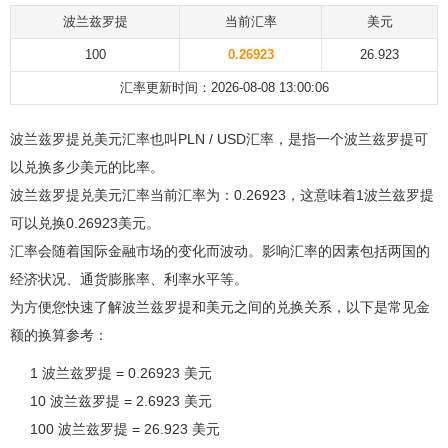
波兰兹罗提
当前汇率
美元
100
0.26923
26.923
汇率更新时间：2026-08-08 13:00:06
波兰兹罗提兑美元汇率也叫PLN / USD汇率，是指一个波兰兹罗提可
以兑换多少美元的比率。
波兰兹罗提兑美元汇率当前汇率为：0.26923，这意味着1波兰兹罗提
可以兑换0.26923美元。
汇率会随着国际金融市场的变化而波动。影响汇率的因素包括两国的
经济状况、通货膨胀率、利率水平等。
为方便您快速了解波兰兹罗提和美元之间的兑换关系，以下是常见金
额的换算参考：
1 波兰兹罗提 = 0.26923 美元
10 波兰兹罗提 = 2.6923 美元
100 波兰兹罗提 = 26.923 美元