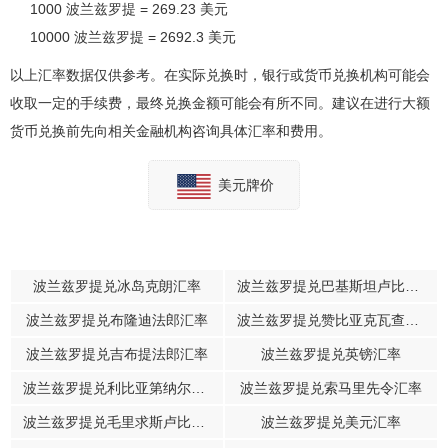
1000 波兰兹罗提 = 269.23 美元
10000 波兰兹罗提 = 2692.3 美元
以上汇率数据仅供参考。在实际兑换时，银行或货币兑换机构可能会
收取一定的手续费，最终兑换金额可能会有所不同。建议在进行大额
货币兑换前先向相关金融机构咨询具体汇率和费用。
美元牌价
波兰兹罗提兑冰岛克朗汇率
波兰兹罗提兑巴基斯坦卢比汇率
波兰兹罗提兑布隆迪法郎汇率
波兰兹罗提兑赞比亚克瓦查汇率
波兰兹罗提兑吉布提法郎汇率
波兰兹罗提兑英镑汇率
波兰兹罗提兑利比亚第纳尔汇率
波兰兹罗提兑索马里先令汇率
波兰兹罗提兑毛里求斯卢比汇率
波兰兹罗提兑美元汇率