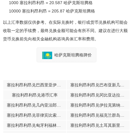
1000 塞拉利昂利昂 = 20.587 哈萨克斯坦腾格
10000 塞拉利昂利昂 = 205.87 哈萨克斯坦腾格
以上汇率数据仅供参考。在实际兑换时，银行或货币兑换机构可能会
收取一定的手续费，最终兑换金额可能会有所不同。建议在进行大额
货币兑换前先向相关金融机构咨询具体汇率和费用。
哈萨克斯坦腾格牌价
塞拉利昂利昂兑巴西里亚伊汇率
塞拉利昂利昂兑巴布亚新几内亚基那汇率
塞拉利昂利昂兑港币汇率
塞拉利昂利昂兑冈比亚达拉西汇率
塞拉利昂利昂兑几内亚法郎汇率
塞拉利昂利昂兑伊拉克第纳尔汇率
塞拉利昂利昂兑菲律宾比索汇率
塞拉利昂利昂兑福克兰群岛镑汇率
塞拉利昂利昂兑匈牙利福林汇率
塞拉利昂利昂兑土耳其新里拉汇率