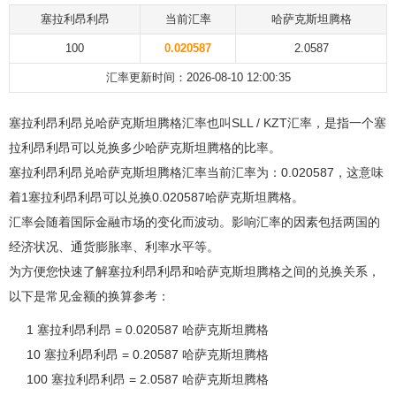
塞拉利昂利昂
当前汇率
哈萨克斯坦腾格
100
0.020587
2.0587
汇率更新时间：2026-08-10 12:00:35
塞拉利昂利昂兑哈萨克斯坦腾格汇率也叫SLL / KZT汇率，是指一个塞
拉利昂利昂可以兑换多少哈萨克斯坦腾格的比率。
塞拉利昂利昂兑哈萨克斯坦腾格汇率当前汇率为：0.020587，这意味
着1塞拉利昂利昂可以兑换0.020587哈萨克斯坦腾格。
汇率会随着国际金融市场的变化而波动。影响汇率的因素包括两国的
经济状况、通货膨胀率、利率水平等。
为方便您快速了解塞拉利昂利昂和哈萨克斯坦腾格之间的兑换关系，
以下是常见金额的换算参考：
1 塞拉利昂利昂 = 0.020587 哈萨克斯坦腾格
10 塞拉利昂利昂 = 0.20587 哈萨克斯坦腾格
100 塞拉利昂利昂 = 2.0587 哈萨克斯坦腾格