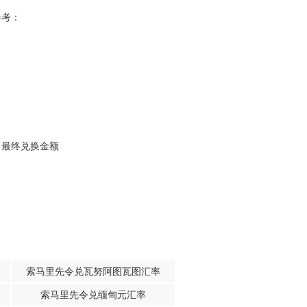
参考：
，最终兑换金额
索马里先令兑瓦努阿图瓦图汇率
索马里先令兑缅甸元汇率