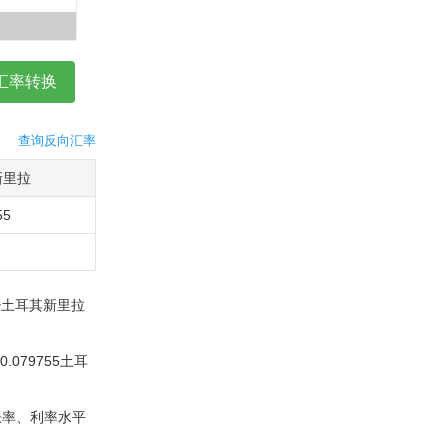
查询反向汇率
新里拉
55
少土耳其新里拉
079755土耳
胀率、利率水平