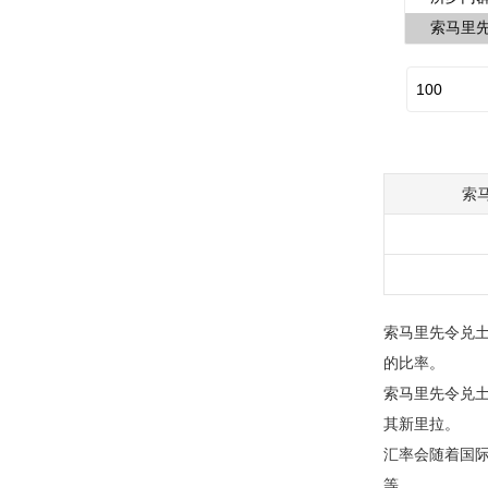
索
索马里先令兑土
的比率。
索马里先令兑土耳
其新里拉。
汇率会随着国
等。