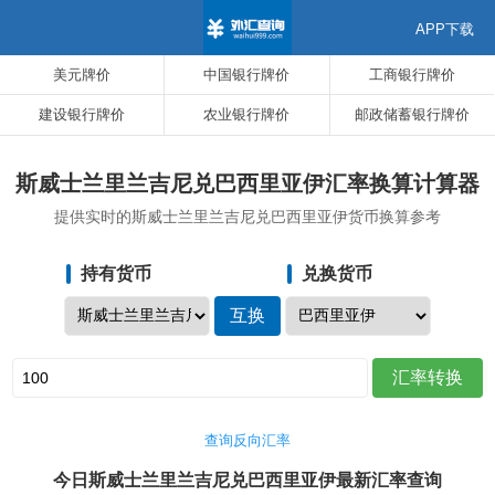
APP下载
美元牌价
中国银行牌价
工商银行牌价
建设银行牌价
农业银行牌价
邮政储蓄银行牌价
斯威士兰里兰吉尼兑巴西里亚伊汇率换算计算器
提供实时的斯威士兰里兰吉尼兑巴西里亚伊货币换算参考
持有货币
兑换货币
查询反向汇率
今日斯威士兰里兰吉尼兑巴西里亚伊最新汇率查询