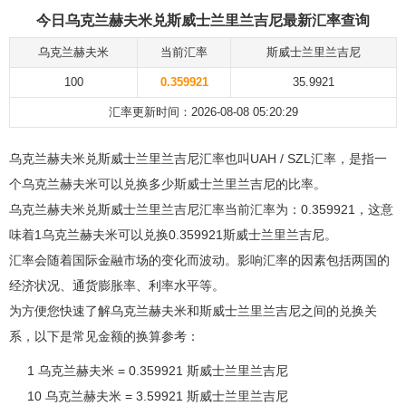
今日乌克兰赫夫米兑斯威士兰里兰吉尼最新汇率查询
乌克兰赫夫米
当前汇率
斯威士兰里兰吉尼
100
0.359921
35.9921
汇率更新时间：2026-08-08 05:20:29
乌克兰赫夫米兑斯威士兰里兰吉尼汇率也叫UAH / SZL汇率，是指一
个乌克兰赫夫米可以兑换多少斯威士兰里兰吉尼的比率。
乌克兰赫夫米兑斯威士兰里兰吉尼汇率当前汇率为：0.359921，这意
味着1乌克兰赫夫米可以兑换0.359921斯威士兰里兰吉尼。
汇率会随着国际金融市场的变化而波动。影响汇率的因素包括两国的
经济状况、通货膨胀率、利率水平等。
为方便您快速了解乌克兰赫夫米和斯威士兰里兰吉尼之间的兑换关
系，以下是常见金额的换算参考：
1 乌克兰赫夫米 = 0.359921 斯威士兰里兰吉尼
10 乌克兰赫夫米 = 3.59921 斯威士兰里兰吉尼