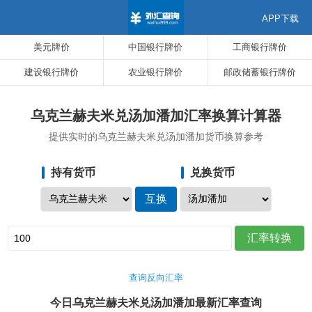
APP下载
美元牌价
中国银行牌价
工商银行牌价
建设银行牌价
农业银行牌价
邮政储蓄银行牌价
乌克兰赫夫米兑汤加潘加汇率换算计算器
提供实时的乌克兰赫夫米兑汤加潘加货币换算参考
持有货币
兑换货币
查询反向汇率
今日乌克兰赫夫米兑汤加潘加最新汇率查询