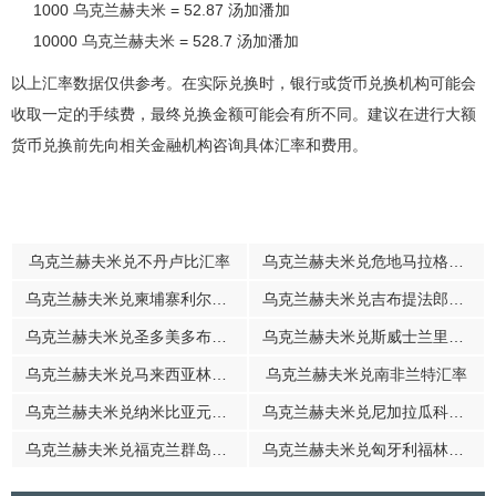
1000 乌克兰赫夫米 = 52.87 汤加潘加
10000 乌克兰赫夫米 = 528.7 汤加潘加
以上汇率数据仅供参考。在实际兑换时，银行或货币兑换机构可能会
收取一定的手续费，最终兑换金额可能会有所不同。建议在进行大额
货币兑换前先向相关金融机构咨询具体汇率和费用。
乌克兰赫夫米兑不丹卢比汇率
乌克兰赫夫米兑危地马拉格查尔汇率
乌克兰赫夫米兑柬埔寨利尔斯汇率
乌克兰赫夫米兑吉布提法郎汇率
乌克兰赫夫米兑圣多美多布拉汇率
乌克兰赫夫米兑斯威士兰里兰吉尼汇率
乌克兰赫夫米兑马来西亚林吉特汇率
乌克兰赫夫米兑南非兰特汇率
乌克兰赫夫米兑纳米比亚元汇率
乌克兰赫夫米兑尼加拉瓜科多巴汇率
乌克兰赫夫米兑福克兰群岛镑汇率
乌克兰赫夫米兑匈牙利福林汇率