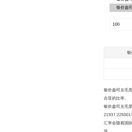
银
银价盎司兑毛里
吉亚的比率。
银价盎司兑毛里
21937.225
汇率会随着国
等。