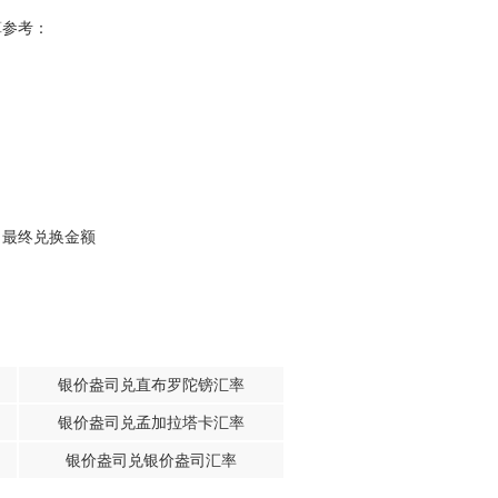
算参考：
，最终兑换金额
银价盎司兑直布罗陀镑汇率
银价盎司兑孟加拉塔卡汇率
银价盎司兑银价盎司汇率