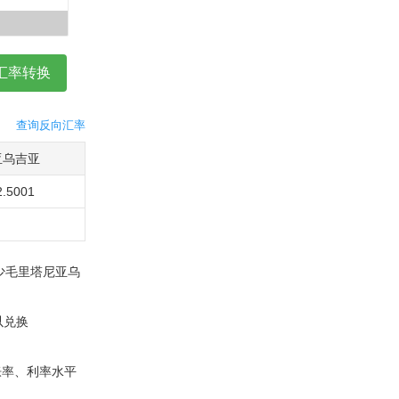
查询反向汇率
亚乌吉亚
2.5001
少毛里塔尼亚乌
以兑换
胀率、利率水平