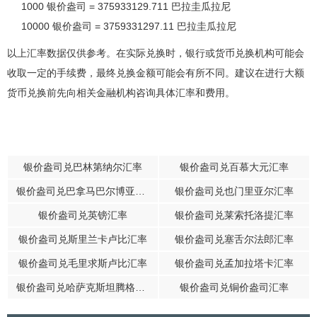
1000 银价盎司 = 375933129.711 巴拉圭瓜拉尼
10000 银价盎司 = 3759331297.11 巴拉圭瓜拉尼
以上汇率数据仅供参考。在实际兑换时，银行或货币兑换机构可能会
收取一定的手续费，最终兑换金额可能会有所不同。建议在进行大额
货币兑换前先向相关金融机构咨询具体汇率和费用。
银价盎司兑巴林第纳尔汇率
银价盎司兑百慕大元汇率
银价盎司兑巴拿马巴尔博亚汇率
银价盎司兑也门里亚尔汇率
银价盎司兑英镑汇率
银价盎司兑莱索托洛提汇率
银价盎司兑斯里兰卡卢比汇率
银价盎司兑塞舌尔法郎汇率
银价盎司兑毛里求斯卢比汇率
银价盎司兑孟加拉塔卡汇率
银价盎司兑哈萨克斯坦腾格汇率
银价盎司兑铜价盎司汇率