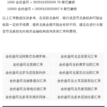
1000 金价盎司 = 393916350599.78 黎巴嫩镑
10000 金价盎司 = 3939163505997.8 黎巴嫩镑
以上汇率数据仅供参考。在实际兑换时，银行或货币兑换机构可能会
收取一定的手续费，最终兑换金额可能会有所不同。建议在进行大额
货币兑换前先向相关金融机构咨询具体汇率和费用。
金价盎司兑阿鲁巴岛弗罗林汇率
金价盎司兑圭亚那元汇率
金价盎司兑英镑汇率
金价盎司兑科摩罗法郎汇率
金价盎司兑罗马尼亚新列伊汇率
金价盎司兑塞舌尔法郎汇率
金价盎司兑秘鲁索尔汇率
金价盎司兑土耳其新里拉汇率
金价盎司兑海地古德汇率
金价盎司兑丹麦克朗汇率
金价盎司兑多哥非洲共同体法郎汇率
金价盎司兑多米尼加比索汇率