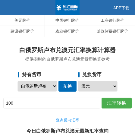
APP下载
美元牌价
中国银行牌价
工商银行牌价
建设银行牌价
农业银行牌价
邮政储蓄银行牌价
白俄罗斯卢布兑澳元汇率换算计算器
提供实时的白俄罗斯卢布兑澳元货币换算参考
持有货币
兑换货币
查询反向汇率
今日白俄罗斯卢布兑澳元最新汇率查询