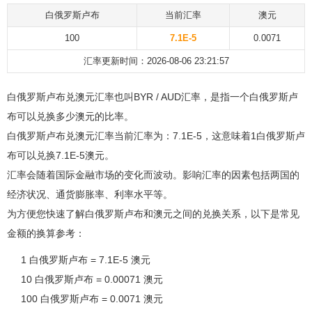
白俄罗斯卢布
当前汇率
澳元
100
7.1E-5
0.0071
汇率更新时间：2026-08-06 23:21:57
白俄罗斯卢布兑澳元汇率也叫BYR / AUD汇率，是指一个白俄罗斯卢
布可以兑换多少澳元的比率。
白俄罗斯卢布兑澳元汇率当前汇率为：7.1E-5，这意味着1白俄罗斯卢
布可以兑换7.1E-5澳元。
汇率会随着国际金融市场的变化而波动。影响汇率的因素包括两国的
经济状况、通货膨胀率、利率水平等。
为方便您快速了解白俄罗斯卢布和澳元之间的兑换关系，以下是常见
金额的换算参考：
1 白俄罗斯卢布 = 7.1E-5 澳元
10 白俄罗斯卢布 = 0.00071 澳元
100 白俄罗斯卢布 = 0.0071 澳元