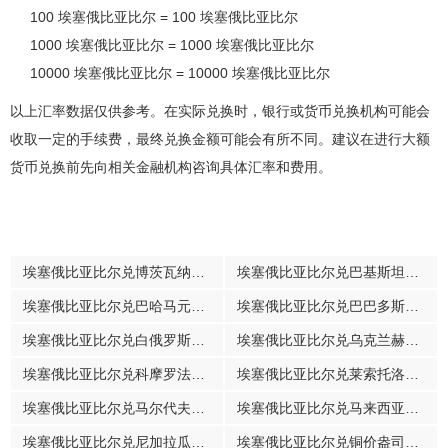
100 埃塞俄比亚比尔 = 100 埃塞俄比亚比尔
1000 埃塞俄比亚比尔 = 1000 埃塞俄比亚比尔
10000 埃塞俄比亚比尔 = 10000 埃塞俄比亚比尔
以上汇率数据仅供参考。在实际兑换时，银行或货币兑换机构可能会
收取一定的手续费，最终兑换金额可能会有所不同。建议在进行大额
货币兑换前先向相关金融机构咨询具体汇率和费用。
埃塞俄比亚比尔兑博茨瓦纳普拉汇率
埃塞俄比亚比尔兑巴基斯坦卢比汇率
埃塞俄比亚比尔兑巴哈马元汇率
埃塞俄比亚比尔兑巴巴多斯元汇率
埃塞俄比亚比尔兑白俄罗斯卢布汇率
埃塞俄比亚比尔兑乌克兰赫夫米汇率
埃塞俄比亚比尔兑科摩罗法郎汇率
埃塞俄比亚比尔兑莱索托洛提汇率
埃塞俄比亚比尔兑马尔代夫卢非亚汇率
埃塞俄比亚比尔兑马来西亚林吉特汇率
埃塞俄比亚比尔兑尼加拉瓜科多巴汇率
埃塞俄比亚比尔兑铜价盎司汇率