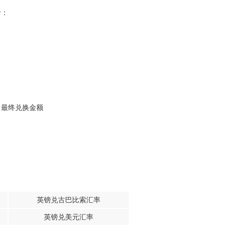
考：
，最终兑换金额
英镑兑古巴比索汇率
英镑兑美元汇率