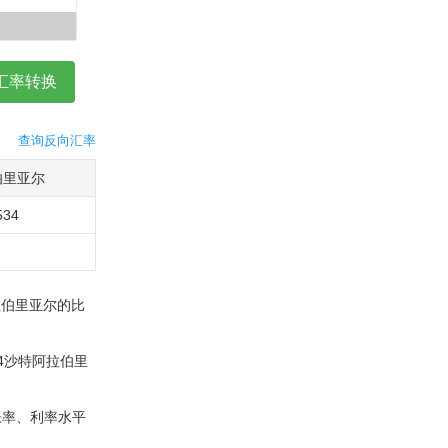
查询反向汇率
伯里亚尔
534
拉伯里亚尔的比
34沙特阿拉伯里
胀率、利率水平