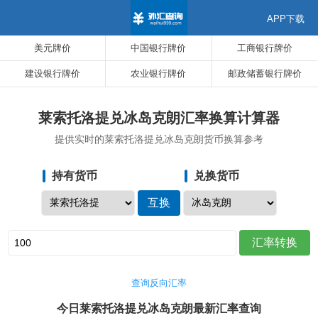
APP下载
美元牌价
中国银行牌价
工商银行牌价
建设银行牌价
农业银行牌价
邮政储蓄银行牌价
莱索托洛提兑冰岛克朗汇率换算计算器
提供实时的莱索托洛提兑冰岛克朗货币换算参考
持有货币
兑换货币
查询反向汇率
今日莱索托洛提兑冰岛克朗最新汇率查询