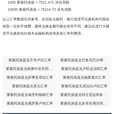
1000 莱索托洛提 = 7521.472 冰岛克朗
10000 莱索托洛提 = 75214.72 冰岛克朗
以上汇率数据仅供参考。在实际兑换时，银行或货币兑换机构可能会
收取一定的手续费，最终兑换金额可能会有所不同。建议在进行大额
货币兑换前先向相关金融机构咨询具体汇率和费用。
莱索托洛提兑不丹卢比汇率
莱索托洛提兑巴拿马巴尔博亚汇率
莱索托洛提兑刚果中非共同体法郎汇率
莱索托洛提兑卢旺达法郎汇率
莱索托洛提兑萨摩亚塔拉汇率
莱索托洛提兑秘鲁索尔汇率
莱索托洛提兑美元汇率
莱索托洛提兑尼泊尔卢比汇率
莱索托洛提兑匈牙利福林汇率
莱索托洛提兑特立尼达和多巴哥元汇率
莱索托洛提兑俄罗斯卢布汇率
莱索托洛提兑多哥非洲共同体法郎汇率