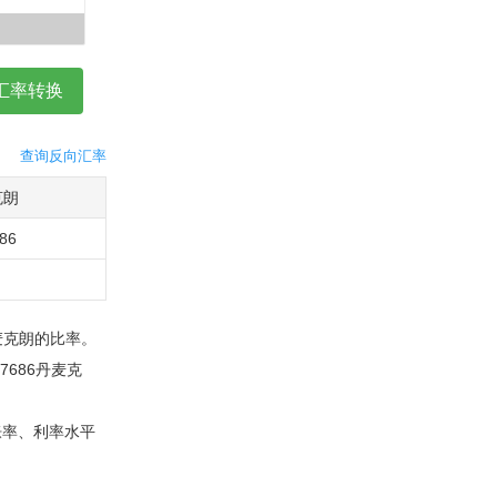
查询反向汇率
克朗
686
麦克朗的比率。
7686丹麦克
胀率、利率水平
：